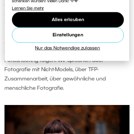
schenken würden! Vielen Dank! 💚💙
eine starke Meinung ist, werde ich immer
Lernen Sie mehr
behaupten, dass es besser ist, ein zufriedenes
Alles erlauben
Model zurückzulassen, die sich selbst ein bisschen
mehr mag, als eine prestigeträchtige
Einstellungen
Auszeichnung zu gewinnen und eine Million Likes
Nur das Notwendige zulassen
zu bekommen. Dem muss nicht jedes
Fotoshooting folgen. Wir sprechen über
Fotografie mit Nicht-Models, über TFP-
Zusammenarbeit, über gewöhnliche und
menschliche Fotografie.