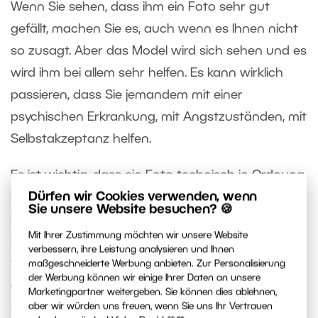
Wenn Sie sehen, dass ihm ein Foto sehr gut
gefällt, machen Sie es, auch wenn es Ihnen nicht
so zusagt. Aber das Model wird sich sehen und es
wird ihm bei allem sehr helfen. Es kann wirklich
passieren, dass Sie jemandem mit einer
psychischen Erkrankung, mit Angstzuständen, mit
Selbstakzeptanz helfen.
Es ist wichtig, dass ein Foto technisch in Ordnung
Dürfen wir Cookies verwenden, wenn
ist, aber gleichzeitig ist es wichtig, eine schöne
Sie unsere Website besuchen? 🍪
Person darauf zu haben – das heißt, eine Person
Mit Ihrer Zustimmung möchten wir unsere Website
in seiner
schönsten Form
. Wenn Sie nur die
verbessern, ihre Leistung analysieren und Ihnen
technische Richtigkeit des Fotos betrachten und
maßgeschneiderte Werbung anbieten. Zur Personalisierung
der Werbung können wir einige Ihrer Daten an unsere
das menschliche Element vergessen, dann
Marketingpartner weitergeben. Sie können dies ablehnen,
machen Sie kein gutes Porträt. Und obwohl es
aber wir würden uns freuen, wenn Sie uns Ihr Vertrauen