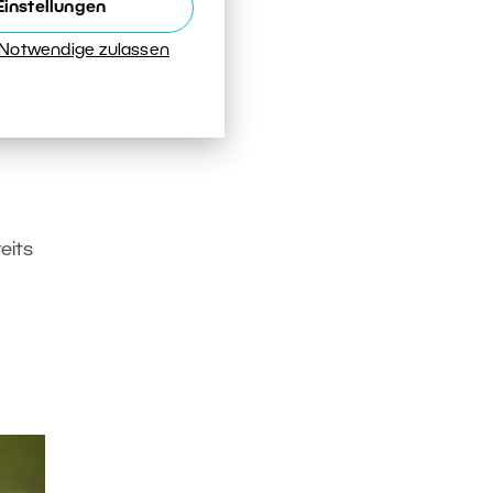
Einstellungen
viel
 Notwendige zulassen
che,
re
n und
eits