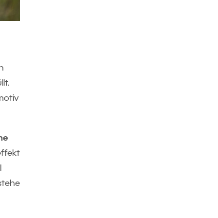
h
lt.
motiv
he
effekt
l
stehe