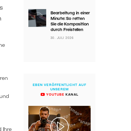
es
Bearbeitung in einer
h
Minute: So retten
Sie die Komposition
durch Freistellen
30. JULI 2026
ine
eren
EBEN VERÖFFENTLICHT AUF
UNSEREM
YOUTUBE
KANAL
 und
 Ihre