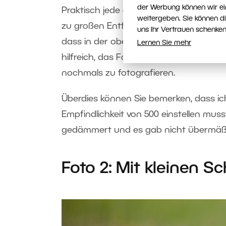
der Werbung können wir ei
Praktisch jede andere Aufnahme wäre b
weitergeben. Sie können d
zu großen Entfernung geschossen und da
uns Ihr Vertrauen schenken
dass in der oberen rechten Ecke der Za
Lernen Sie mehr
hilfreich, das Foto entweder stark z
nochmals zu fotografieren.
Überdies können Sie bemerken, dass ich 
Empfindlichkeit von 500 einstellen muss
gedämmert und es gab nicht übermäßig 
Foto 2: Mit kleinen Sc