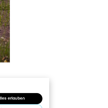
n
lles erlauben