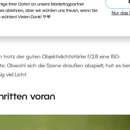
nige Ihrer Daten an unsere Marketingpartner
esser gewesen – dieses Bild wurde unnötig aus einer 
ies ablehnen, aber wir würden uns freuen, wenn Sie
Nur das
s Tier selbst sieht man nur so la la. Auch die Tatsa
 würden! Vielen Dank! 💚💙
un zu sehen ist, macht es nicht gerade besser. Es wä
uzuschneiden oder – noch besser – näher heranzugehe
trotz der guten Objektivlichtstärke f/2.8 eine ISO-
te. Obwohl sich die Szene draußen abspielt, hat es ber
viel Licht.
hritten voran