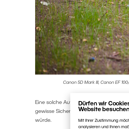
Canon 5D Mark III, Canon EF 100/
Eine solche Aufnahme geht fast immer.
Dürfen wir Cookie
Website besuchen
gewisse Sicherheit für den Fall, dass d
würde.
Mit Ihrer Zustimmung möch
analysieren und Ihnen maß