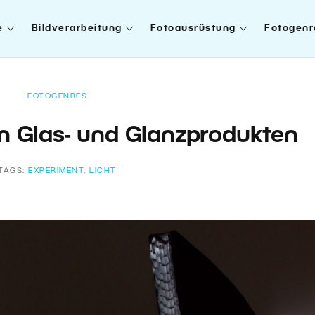
e
Bildverarbeitung
Fotoausrüstung
Fotogenr
FOTOGENRES
n Glas- und Glanzprodukten
TAGS:
EXPERIMENT
,
LICHT