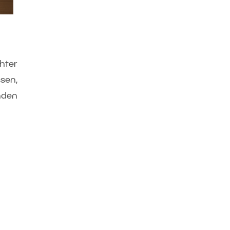
chter
sen,
nden