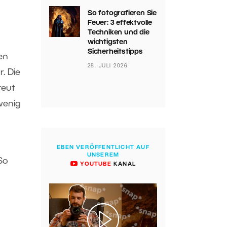
So fotografieren Sie
Feuer: 3 effektvolle
Techniken und die
wichtigsten
Sicherheitstipps
en
28. JULI 2026
. Die
reut
wenig
EBEN VERÖFFENTLICHT AUF
UNSEREM
So
YOUTUBE
KANAL