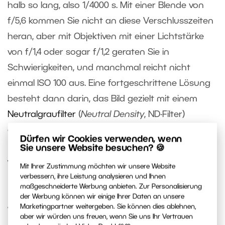
halb so lang, also 1/4000 s. Mit einer Blende von
f/5,6 kommen Sie nicht an diese Verschlusszeiten
heran, aber mit Objektiven mit einer Lichtstärke
von f/1,4 oder sogar f/1,2 geraten Sie in
Schwierigkeiten, und manchmal reicht nicht
einmal ISO 100 aus. Eine fortgeschrittene Lösung
besteht dann darin, das Bild gezielt mit einem
Neutralgraufilter
(
Neutral Density
, ND-Filter)
abzudunkeln.
Dürfen wir Cookies verwenden, wenn
Sie unsere Website besuchen? 🍪
Wann ist eine hohe ISO-
Mit Ihrer Zustimmung möchten wir unsere Website
verbessern, ihre Leistung analysieren und Ihnen
Einstellung angebracht?
maßgeschneiderte Werbung anbieten. Zur Personalisierung
der Werbung können wir einige Ihrer Daten an unsere
Marketingpartner weitergeben. Sie können dies ablehnen,
Wo genau die Grenze für hohe ISO-Werte liegt, ist
aber wir würden uns freuen, wenn Sie uns Ihr Vertrauen