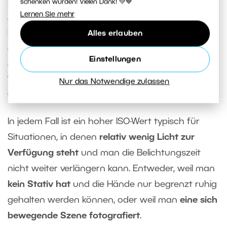
nicht fest vorgegeben. Das hängt von Ihrer
schenken würden! Vielen Dank! 💚💙
Lernen Sie mehr
Ausrüstung und auch davon ab, inwieweit Sie
Bildrauschen in Kauf nehmen möchten. Früher
Alles erlauben
galten bereits Werte um 1600 als hohe ISO-Werte,
Einstellungen
doch heute können in manchen Fällen sogar
Werte wie 12 800 und höher verwendet werden,
Nur das Notwendige zulassen
was vor Jahren noch undenkbar war.
In jedem Fall ist ein hoher ISO-Wert typisch für
Situationen, in denen
relativ wenig Licht zur
Verfügung steht
und man die Belichtungszeit
nicht weiter verlängern kann. Entweder, weil man
kein Stativ hat
und die Hände nur begrenzt ruhig
gehalten werden können, oder weil man
eine sich
bewegende Szene fotografiert
.