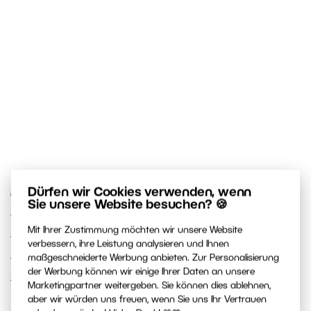
Fast dieselbe Position, nur dass Adela einen
Dürfen wir Cookies verwenden, wenn
Sie unsere Website besuchen? 🍪
Schritt nach vorne gemacht hat und aus dem
Mit Ihrer Zustimmung möchten wir unsere Website
Schatten getreten ist. Jetzt fällt das grelle
verbessern, ihre Leistung analysieren und Ihnen
Sonnenlicht auf ihren Rücken und bildet einen
maßgeschneiderte Werbung anbieten. Zur Personalisierung
der Werbung können wir einige Ihrer Daten an unsere
schönen Umriss auf ihrem Haar.
Marketingpartner weitergeben. Sie können dies ablehnen,
aber wir würden uns freuen, wenn Sie uns Ihr Vertrauen