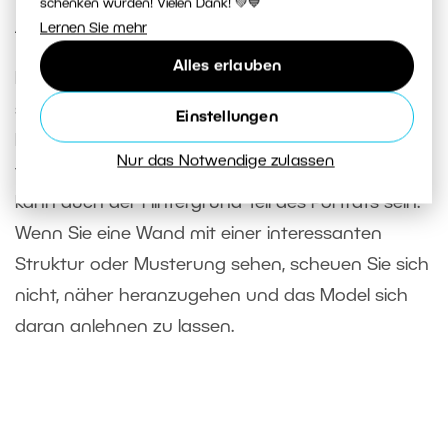
schenken würden! Vielen Dank! 💚💙
Achten Sie auf den Hintergrund
Lernen Sie mehr
Alles erlauben
Ein störender Hintergrund kann selbst das
schönste Licht ruinieren. Ideal ist es, wenn der
Einstellungen
Hintergrund dunkler oder im Schatten liegt – so
Nur das Notwendige zulassen
tritt das Model in den Vordergrund. Allerdings
kann auch der Hintergrund Teil des Porträts sein.
Wenn Sie eine Wand mit einer interessanten
Struktur oder Musterung sehen, scheuen Sie sich
nicht, näher heranzugehen und das Model sich
daran anlehnen zu lassen.