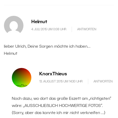
Helmut
4. JULI 2015 UM 0:08 UHR
ANTWORTEN
lieber Ulrich, Deine Sorgen möchte ich haben…
Helmut
KnorxThieus
13. AUGUST 2015 UM 14:30 UHR
ANTWORTEN
Noch dazu, wo dort das große Eszett am „richtigsten“
wäre: „AUSSCHLIEẞLICH HOCHWERTIGE FOTOS“.
(Sorry, aber das konnte ich mir nicht verkneifen …)