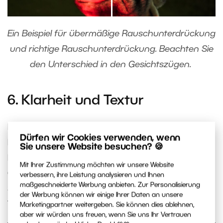
Ein Beispiel für übermäßige Rauschunterdrückung
und richtige Rauschunterdrückung. Beachten Sie
den Unterschied in den Gesichtszügen.
6. Klarheit und Textur
Der entgegengesetzte Fehler, den Sie machen
Dürfen wir Cookies verwenden, wenn
können, ist, die
Klarheit
und
Textur
zu übertreiben.
Sie unsere Website besuchen? 🍪
Die Haut wird dann nicht geglättet, sondern die
Mit Ihrer Zustimmung möchten wir unsere Website
Gesichtszüge werden schärfer, als sie sein sollten.
verbessern, ihre Leistung analysieren und Ihnen
maßgeschneiderte Werbung anbieten. Zur Personalisierung
Seien Sie also
immer vorsichtig
bei Klarheit und
der Werbung können wir einige Ihrer Daten an unsere
Textur.
Marketingpartner weitergeben. Sie können dies ablehnen,
aber wir würden uns freuen, wenn Sie uns Ihr Vertrauen