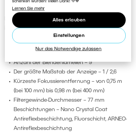
schenken würden! Vielen Dank! 💚💙
Lernen Sie mehr
Ein paar technische Parameter, die Sie
Alles erlauben
interessieren könnten.
Einstellungen
Gewicht inklusive Stativgewindebuchse – 1435
Nur das Notwendige zulassen
g
Anzahl der Blendenlamellen – 9
Der größte Maßstab der Anzeige – 1 / 2,6
Kürzeste Fokussierentfernung – von 0,75 m
(bei 100 mm) bis 0,98 m (bei 400 mm)
Filtergewinde-Durchmesser – 77 mm
Beschichtungen – Nano Crystal Coat
Antireflexbeschichtung, Fluorschicht, ARNEO-
Antireflexbeschichtung