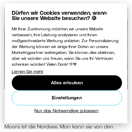
Dürfen wir Cookies verwenden, wenn
Sie unsere Website besuchen? 🍪
Mit Ihrer Zustimmung möchten wir unsere Website
verbessern, ihre Leistung analysieren und Ihnen
maßgeschneiderte Werbung anbieten. Zur Personalisierung
der Werbung können wir einige Ihrer Daten an unsere
Marketingpartner weitergeben. Sie können dies ablehnen,
aber wir würden uns freuen, wenn Sie uns Ihr Vertrauen
schenken würden! Vielen Dank! 💚💙
Lernen Sie mehr
Alles erlauben
Einstellungen
Und wenn Sie genug von diesem violetten Meer
haben, können Sie an das echte Meer fahren. Die
Nur das Notwendige zulassen
gesamte östliche Begrenzung der North York
Moors ist die Nordsee. Man kann sie von den