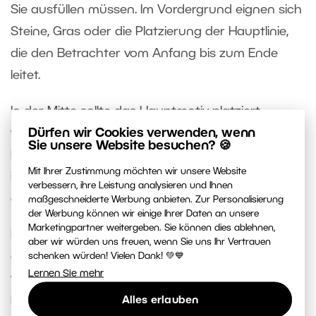
Sie ausfüllen müssen. Im Vordergrund eignen sich
Steine, Gras oder die Platzierung der Hauptlinie,
die den Betrachter vom Anfang bis zum Ende
leitet.
In der Mitte sollte das Hauptmotiv platziert
Dürfen wir Cookies verwenden, wenn
werden. Sie kann auch die Fortführung der Linie
Sie unsere Website besuchen? 🍪
beinhalten, die den Betrachter zum Hauptmotiv
Mit Ihrer Zustimmung möchten wir unsere Website
im Hintergrund führt. Der Betrachter wird so
verbessern, ihre Leistung analysieren und Ihnen
durch das gesamte Bild geführt.
maßgeschneiderte Werbung anbieten. Zur Personalisierung
der Werbung können wir einige Ihrer Daten an unsere
Marketingpartner weitergeben. Sie können dies ablehnen,
Der Hintergrund bildet dann die Kulisse für die
aber wir würden uns freuen, wenn Sie uns Ihr Vertrauen
ganze Fotografie. Es gibt aber auch Situationen,
schenken würden! Vielen Dank! 💚💙
Lernen Sie mehr
wo sich das Hauptmotiv im Hintergrund befindet.
Der Vordergrund und der mittlere Abschnitt sind
Alles erlauben