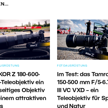
EN…
AUSRÜSTUNG
FOTOAUSRÜSTUNG
KOR Z 180-600-
Im Test: das Tamr
Teleobjektiv ein
150-500 mm F/5-6.
seitiges Objektiv
III VC VXD – ein
einem attraktiven
Teleobjektiv für S
is
und Natur