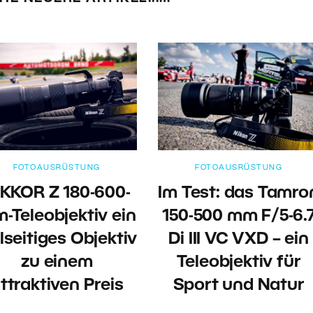
FOTOAUSRÜSTUNG
FOTOAUSRÜSTUNG
IKKOR Z 180-600-
Im Test: das Tamro
-Teleobjektiv ein
150-500 mm F/5-6.
lseitiges Objektiv
Di III VC VXD – ein
zu einem
Teleobjektiv für
ttraktiven Preis
Sport und Natur