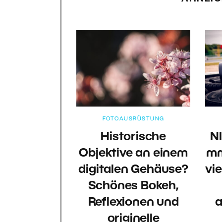
FOTOAUSRÜSTUNG
Historische
N
Objektive an einem
mm
digitalen Gehäuse?
vie
Schönes Bokeh,
Reflexionen und
a
originelle