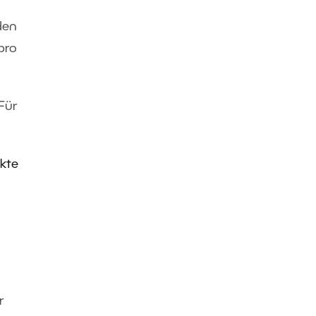
den
pro
Für
kte
r