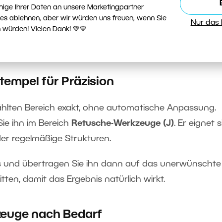
mmer die ideale Stelle. Wenn das Ergebnis nicht gut
nige Ihrer Daten an unsere Marketingpartner
manuell verschieben. Wählen Sie möglichst einen Berei
ies ablehnen, aber wir würden uns freuen, wenn Sie
Nur das
 würden! Vielen Dank! 💚💙
nissen. Ein gut gewählter Quellbereich ist entscheiden
tempel für Präzision
hlten Bereich exakt, ohne automatische Anpassung.
ie ihn im Bereich
Retusche-Werkzeuge (J)
. Er eignet 
der regelmäßige Strukturen.
us und übertragen Sie ihn dann auf das unerwünschte
itten, damit das Ergebnis natürlich wirkt.
kzeuge nach Bedarf