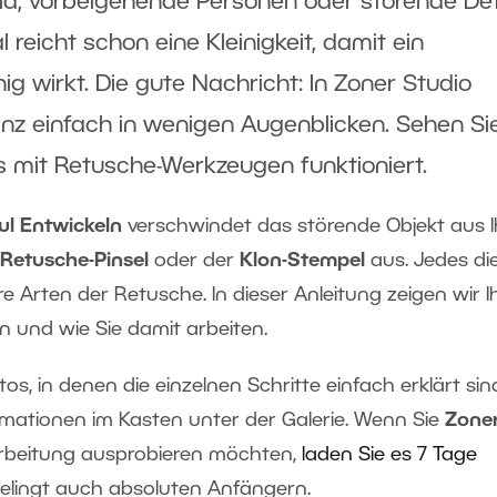
ld, vorbeigehende Personen oder störende Det
reicht schon eine Kleinigkeit, damit ein
g wirkt. Die gute Nachricht: In Zoner Studio
nz einfach in wenigen Augenblicken. Sehen Si
das mit Retusche-Werkzeugen funktioniert.
l Entwickeln
verschwindet das störende Objekt aus 
Retusche-Pinsel
oder der
Klon-Stempel
aus. Jedes di
 Arten der Retusche. In dieser Anleitung zeigen wir I
und wie Sie damit arbeiten.
tos, in denen die einzelnen Schritte einfach erklärt sin
ormationen im Kasten unter der Galerie. Wenn Sie
Zone
arbeitung ausprobieren möchten,
laden Sie es 7 Tage
elingt auch absoluten Anfängern.