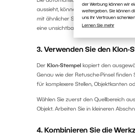
Die automatische Auswahl trifft nicht i
der Werbung können wir ei
aussieht, können Sie den Quellbereich 
weitergeben. Sie können d
uns Ihr Vertrauen schenken
mit ähnlicher Struktur und Lichtverhält
Lernen Sie mehr
eine unsichtbare Retusche.
3. Verwenden Sie den Klon-S
Der
Klon-Stempel
kopiert den ausgewä
Genau wie der Retusche-Pinsel finden S
für komplexere Stellen, Objektkanten o
Wählen Sie zuerst den Quellbereich a
Objekt. Arbeiten Sie in kleineren Abschn
4. Kombinieren Sie die Wer