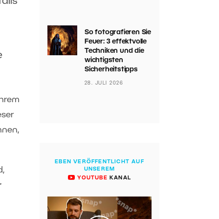
ails
So fotografieren Sie
Feuer: 3 effektvolle
Techniken und die
e
wichtigsten
Sicherheitstipps
28. JULI 2026
Ihrem
eser
hnen,
EBEN VERÖFFENTLICHT AUF
d,
UNSEREM
YOUTUBE
KANAL
r