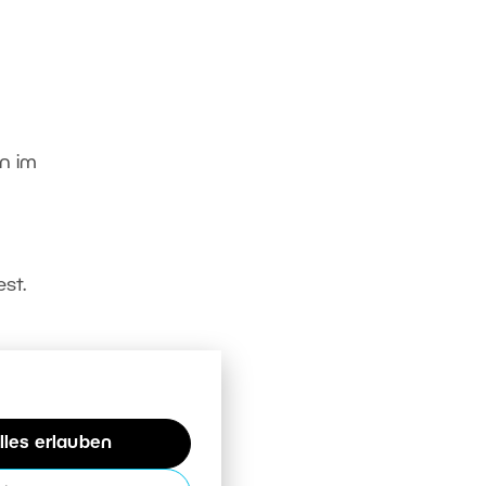
hn im
st.
lles erlauben