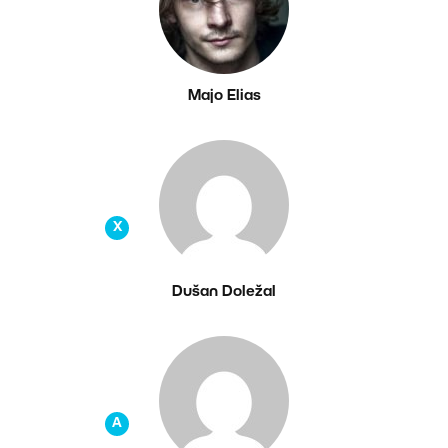
Majo Elias
X
Dušan Doležal
A