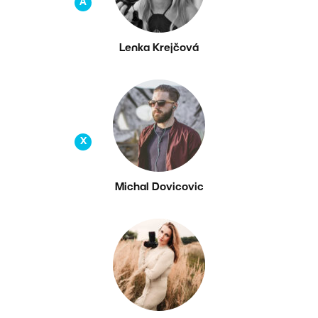
A
Lenka Krejčová
X
Michal Dovicovic