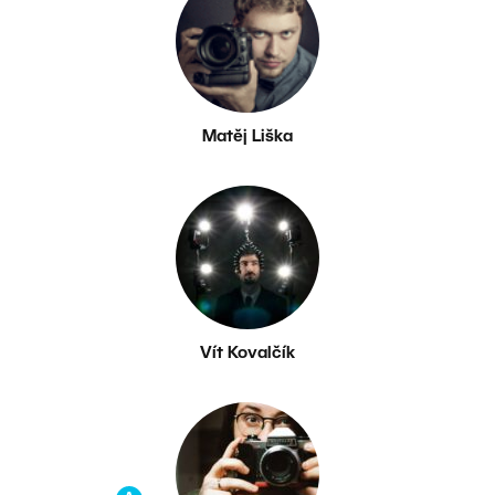
Matěj Liška
Vít Kovalčík