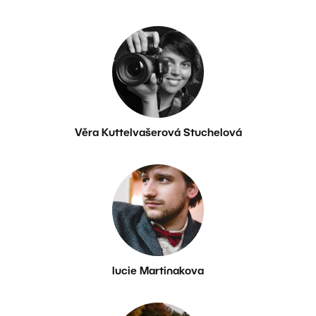
Věra Kuttelvašerová Stuchelová
lucie Martinakova