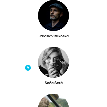
Jaroslav Mikoska
A
Soňa Šerá