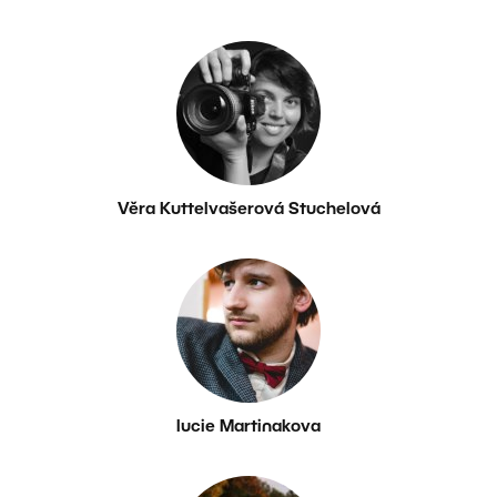
Věra Kuttelvašerová Stuchelová
lucie Martinakova