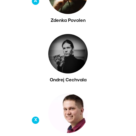
A
Zdenka Povolen
Ondrej Cechvala
X