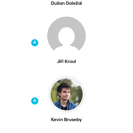
Dušan Doležal
A
Jiří Kroul
A
Kevin Bruseby