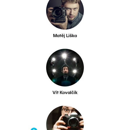
Matěj Liška
Vít Kovalčík