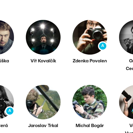
A
Liška
Vít Kovalčík
Zdenka Povolen
O
Ce
A
Šerá
Jaroslav Trkal
Michal Bogár
V