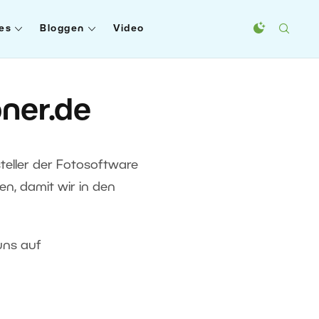
es
Bloggen
Video
oner.de
steller der Fotosoftware
n, damit wir in den
uns auf