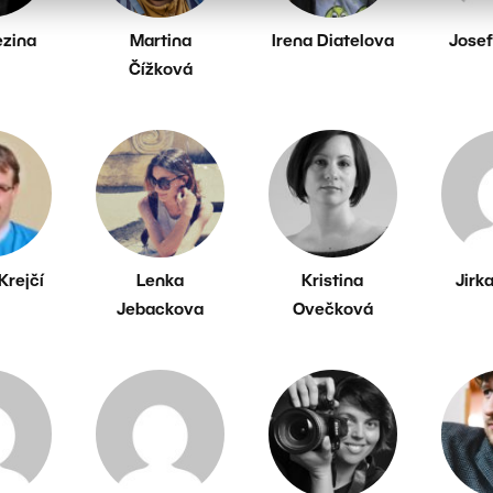
ezina
Martina
Irena Diatelova
Josef
Čížková
Krejčí
Lenka
Kristina
Jirk
Jebackova
Ovečková