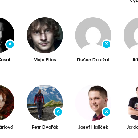
Vyo
A
X
Kasal
Majo Elias
Dušan Doležal
Jiř
A
X
átlová
Petr Dvořák
Josef Halíček
Jard