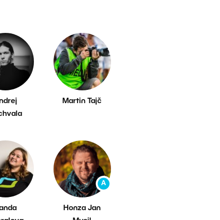
ndrej
Martin Tajč
chvala
A
anda
Honza Jan