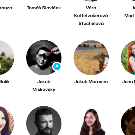
Prouza
Tomáš Slavíček
Věra
Kuttelvašerová
Mart
Stuchelová
A
Galik
Jakub
Jakub Moravec
Jana
Miskovsky