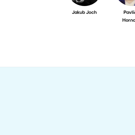
Jakub Joch
Pavl
Horn