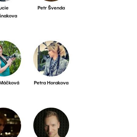
lucie
Petr Švenda
inakova
 Máčková
Petra Horakova