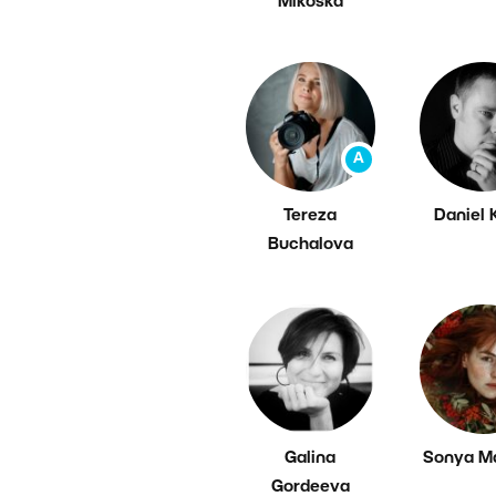
Mikoska
A
Tereza
Daniel 
Buchalova
Galina
Sonya M
Gordeeva