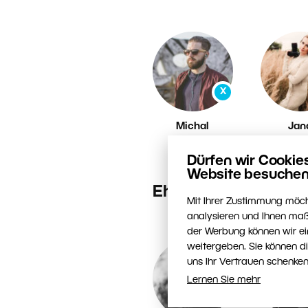
X
Michal
Jan
Dovicovic
Kovalč
Dürfen wir Cookie
Website besuchen
Ehemalige Autoren
Mit Ihrer Zustimmung möch
analysieren und Ihnen maß
der Werbung können wir ei
weitergeben. Sie können d
uns Ihr Vertrauen schenken
Lernen Sie mehr