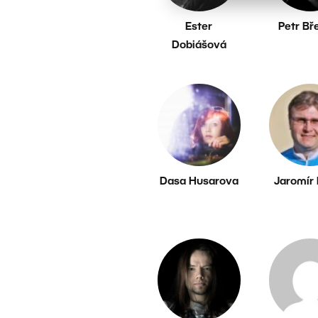
Ester
Petr Bř
Dobiášová
Dasa Husarova
Jaromír 