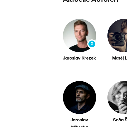
Aktuelle Autoren
X
Jaroslav Krezek
Matěj 
Jaroslav
Soňa 