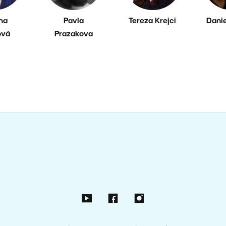
ína
Pavla
Tereza Krejci
Danie
ová
Prazakova