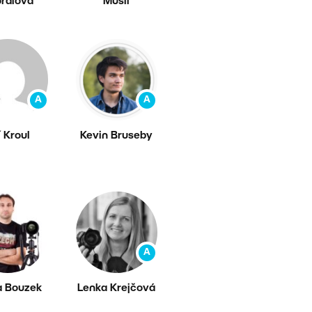
ralova
Musil
A
A
í Kroul
Kevin Bruseby
A
a Bouzek
Lenka Krejčová