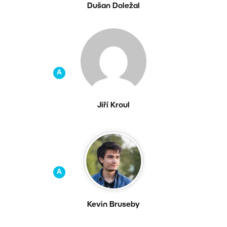
Dušan Doležal
A
Jiří Kroul
A
Kevin Bruseby