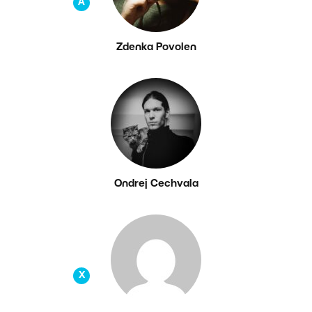
A
Zdenka Povolen
Ondrej Cechvala
X