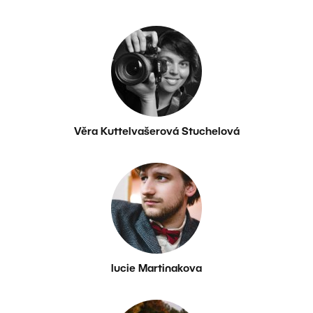
Věra Kuttelvašerová Stuchelová
lucie Martinakova