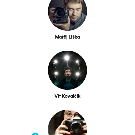
Matěj Liška
Vít Kovalčík