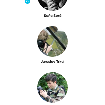
A
Soňa Šerá
Jaroslav Trkal