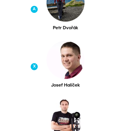
A
Petr Dvořák
X
Josef Halíček