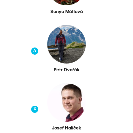
Sonya Mátlová
A
Petr Dvořák
X
Josef Halíček