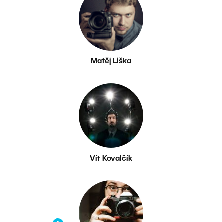
Matěj Liška
Vít Kovalčík