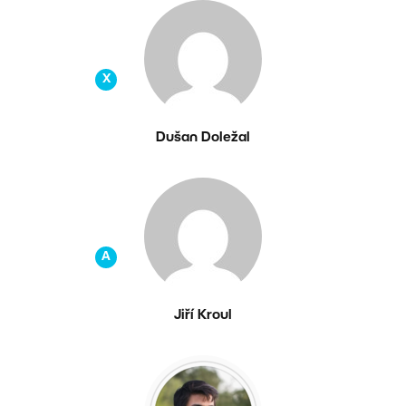
X
Dušan Doležal
A
Jiří Kroul