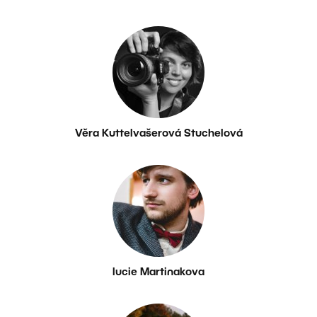
Věra Kuttelvašerová Stuchelová
lucie Martinakova