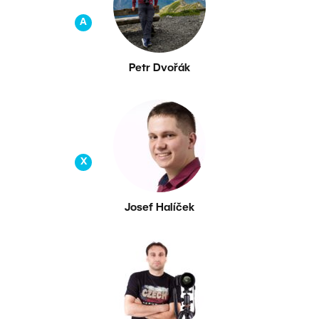
A
Petr Dvořák
X
Josef Halíček