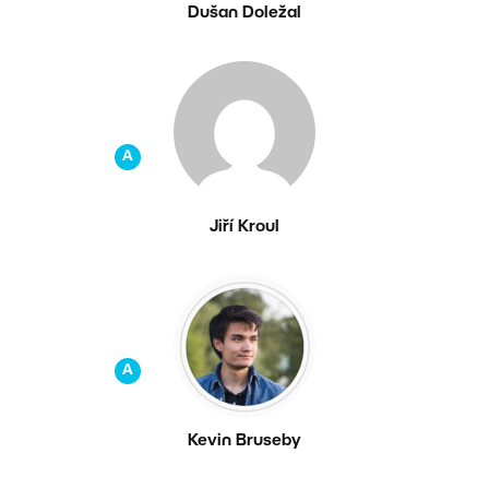
Dušan Doležal
A
Jiří Kroul
A
Kevin Bruseby