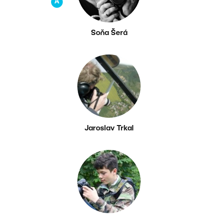
A
Soňa Šerá
Jaroslav Trkal