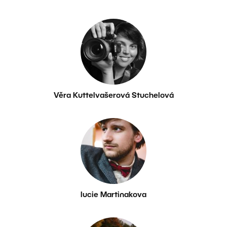
Věra Kuttelvašerová Stuchelová
lucie Martinakova