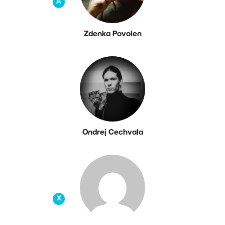
A
Zdenka Povolen
Ondrej Cechvala
X