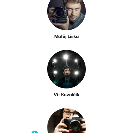
Matěj Liška
Vít Kovalčík