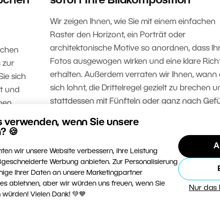
uchen
sofort Ihre Bildkomposition
Wir zeigen Ihnen, wie Sie mit einem einfachen
Raster den Horizont, ein Porträt oder
architektonische Motive so anordnen, dass Ih
ischen
Fotos ausgewogen wirken und eine klare Ric
 zur
erhalten. Außerdem verraten wir Ihnen, wann 
Sie sich
sich lohnt, die Drittelregel gezielt zu brechen 
ft und
stattdessen mit Fünfteln oder ganz nach Gefü
nen.
arbeiten.
s verwenden, wenn Sie unsere
? 🍪
WEITERLESEN
A
ten wir unsere Website verbessern, ihre Leistung
geschneiderte Werbung anbieten. Zur Personalisierung
nige Ihrer Daten an unsere Marketingpartner
ies ablehnen, aber wir würden uns freuen, wenn Sie
Nur das
 würden! Vielen Dank! 💚💙