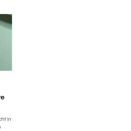
te
cht in
e