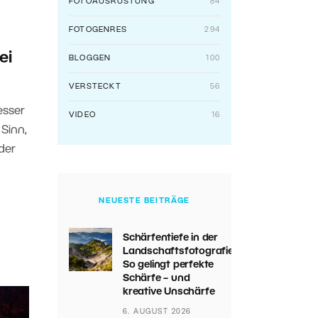
FOTOAUSRÜSTUNG
84
FOTOGENRES
294
ei
BLOGGEN
100
VERSTECKT
56
esser
VIDEO
16
 Sinn,
der
NEUESTE BEITRÄGE
Schärfentiefe in der
Landschaftsfotografie:
So gelingt perfekte
Schärfe – und
kreative Unschärfe
6. AUGUST 2026