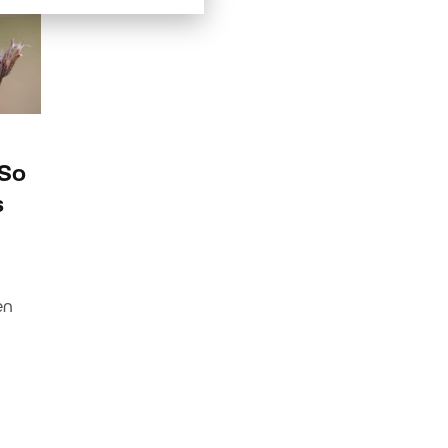
 So
s
en