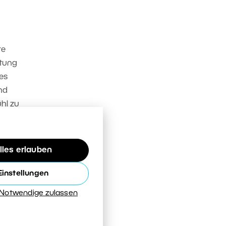
re
htung
es
und
hl zu
lles erlauben
Einstellungen
 Notwendige zulassen