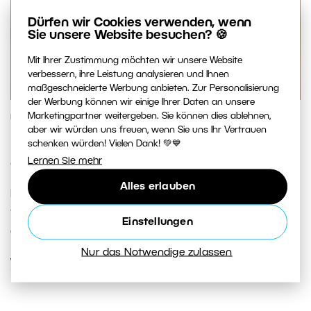
Dürfen wir Cookies verwenden, wenn
Sie unsere Website besuchen? 🍪
Mit Ihrer Zustimmung möchten wir unsere Website
verbessern, ihre Leistung analysieren und Ihnen
maßgeschneiderte Werbung anbieten. Zur Personalisierung
der Werbung können wir einige Ihrer Daten an unsere
Marketingpartner weitergeben. Sie können dies ablehnen,
BILDVERARBEITUNG
aber wir würden uns freuen, wenn Sie uns Ihr Vertrauen
Focus Stacking in Zoner Studio: So
schenken würden! Vielen Dank! 💚💙
Lernen Sie mehr
erstellen Sie ein perfekt scharfes Foto
Alles erlauben
In diesem Artikel zeigen wir Ihnen, wie Sie eine Fotoserie
für Focus Stacking richtig aufnehmen und die Fotos
Einstellungen
anschließend in Zoner Studio zusammensetzen.
Nur das Notwendige zulassen
WEITERLESEN