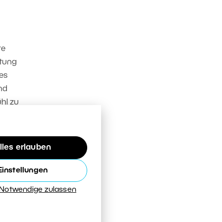
re
htung
es
und
hl zu
lles erlauben
Einstellungen
 Notwendige zulassen