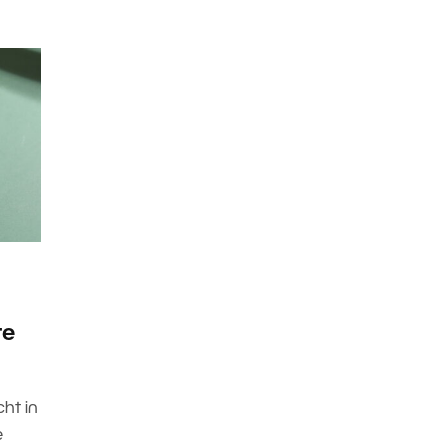
te
cht in
e