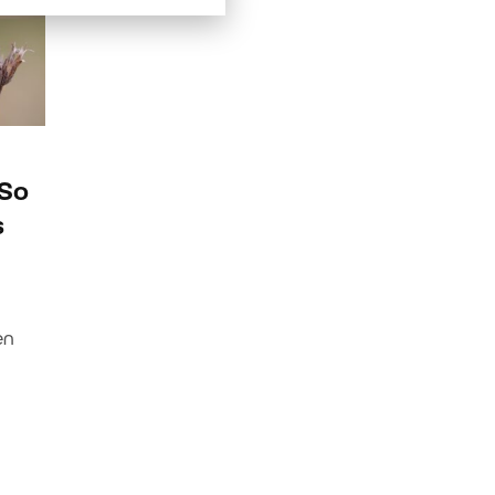
 So
s
en