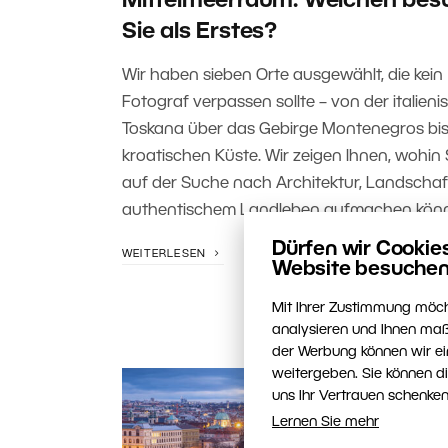
Mittelmeerraum: Welchen bes
Sie als Erstes?
Wir haben sieben Orte ausgewählt, die kein
Fotograf verpassen sollte – von der italien
Toskana über das Gebirge Montenegros bis
kroatischen Küste. Wir zeigen Ihnen, wohin 
auf der Suche nach Architektur, Landscha
authentischem Landleben aufmachen kön
Dürfen wir Cookie
WEITERLESEN
Website besuchen
Mit Ihrer Zustimmung möch
analysieren und Ihnen maß
der Werbung können wir ei
weitergeben. Sie können d
uns Ihr Vertrauen schenken
Lernen Sie mehr