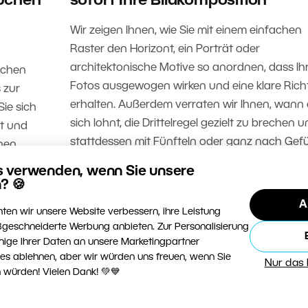
uchen
sofort Ihre Bildkomposition
Wir zeigen Ihnen, wie Sie mit einem einfachen
Raster den Horizont, ein Porträt oder
architektonische Motive so anordnen, dass Ih
ischen
Fotos ausgewogen wirken und eine klare Ric
 zur
erhalten. Außerdem verraten wir Ihnen, wann 
Sie sich
sich lohnt, die Drittelregel gezielt zu brechen 
ft und
stattdessen mit Fünfteln oder ganz nach Gefü
nen.
arbeiten.
s verwenden, wenn Sie unsere
? 🍪
WEITERLESEN
A
ten wir unsere Website verbessern, ihre Leistung
geschneiderte Werbung anbieten. Zur Personalisierung
nige Ihrer Daten an unsere Marketingpartner
ies ablehnen, aber wir würden uns freuen, wenn Sie
Nur das
 würden! Vielen Dank! 💚💙