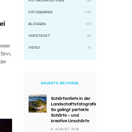
FOTOAUSRÜSTUNG
84
FOTOGENRES
294
ei
BLOGGEN
100
VERSTECKT
56
esser
VIDEO
16
 Sinn,
der
NEUESTE BEITRÄGE
Schärfentiefe in der
Landschaftsfotografie:
So gelingt perfekte
Schärfe – und
kreative Unschärfe
6. AUGUST 2026