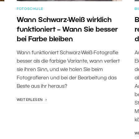
FOTOSCHULE
B
Wann Schwarz-Weiß wirklich
B
funktioniert – Wann Sie besser
r
bei Farbe bleiben
d
Wann funktioniert Schwarz-Weiß-Fotografie
A
besser als die farbige Variante, wann verliert
E
sie ihren Sinn, und wie holen Sie beim
d
Fotografieren und bei der Bearbeitung das
a
Beste aus ihr heraus?
A
b
WEITERLESEN
S
M
k
W