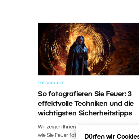
FOTOSCHULE
So fotografieren Sie Feuer: 3
effektvolle Techniken und die
wichtigsten Sicherheitstipps
Wir zeigen Ihnen drei bewährte Methoden,
wie Sie Feuer fotografieren – von der
Dürfen wir Cookie