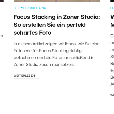
BILDVERARBEITUNG
F
Focus Stacking in Zoner Studio:
W
So erstellen Sie ein perfekt
M
scharfes Foto
en
E
u
In diesem Artikel zeigen wir Ihnen, wie Sie eine
s
m
Fotoserie für Focus Stacking richtig
S
aufnehmen und die Fotos anschließend in
B
Zoner Studio zusammensetzen.
e
WEITERLESEN
B
A
W