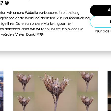
I
? 🍪
en
italienischen Toskana über das Gebirge
R
A
Montenegros bis zur kroatischen Küste. Wir
ten wir unsere Website verbessern, ihre Leistung
Ih
zeigen Ihnen, wohin Sie sich auf der Suche
geschneiderte Werbung anbieten. Zur Personalisierung
g
d
nach Architektur, Landschaft und
nige Ihrer Daten an unsere Marketingpartner
ies ablehnen, aber wir würden uns freuen, wenn Sie
F
authentischem Landleben aufmachen
Nur das
 würden! Vielen Dank! 💚💙
können.
W
WEITERLESEN