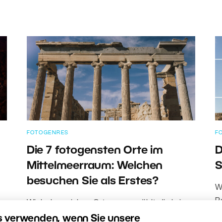
FOTOGENRES
F
Die 7 fotogensten Orte im
D
Mittelmeerraum: Welchen
S
besuchen Sie als Erstes?
W
R
Wir haben sieben Orte ausgewählt, die kein
a
Fotograf verpassen sollte – von der
s verwenden, wenn Sie unsere