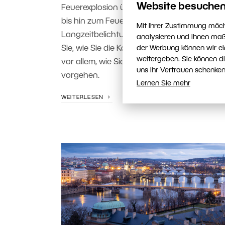
Website besuchen
Feuerexplosion über Flammen in den Händ
bis hin zum Feuerstab für
Mit Ihrer Zustimmung möch
Langzeitbelichtungen. Außerdem erfahren
analysieren und Ihnen maß
Sie, wie Sie die Kamera richtig einstellen un
der Werbung können wir ei
weitergeben. Sie können d
vor allem, wie Sie beim Fotografieren sicher
uns Ihr Vertrauen schenken
vorgehen.
Lernen Sie mehr
WEITERLESEN