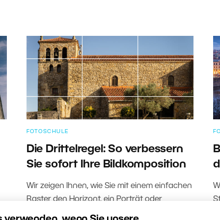
FOTOSCHULE
F
Die Drittelregel: So verbessern
B
Sie sofort Ihre Bildkomposition
d
Wir zeigen Ihnen, wie Sie mit einem einfachen
W
Raster den Horizont, ein Porträt oder
S
architektonische Motive so anordnen, dass
f
s verwenden, wenn Sie unsere