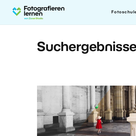
Fotoschul
Suchergebniss