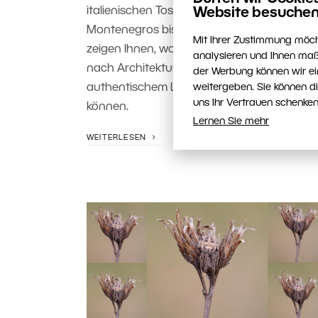
italienischen Toskana über das Gebirge
Website besuchen
Montenegros bis zur kroatischen Küste. Wir
Mit Ihrer Zustimmung möch
zeigen Ihnen, wohin Sie sich auf der Suche
analysieren und Ihnen maß
nach Architektur, Landschaft und
der Werbung können wir ei
weitergeben. Sie können d
authentischem Landleben aufmachen
uns Ihr Vertrauen schenken
können.
Lernen Sie mehr
WEITERLESEN