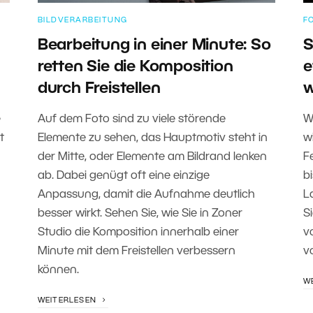
BILDVERARBEITUNG
F
Bearbeitung in einer Minute: So
S
retten Sie die Komposition
e
durch Freistellen
w
e
Auf dem Foto sind zu viele störende
W
t
Elemente zu sehen, das Hauptmotiv steht in
w
der Mitte, oder Elemente am Bildrand lenken
F
ab. Dabei genügt oft eine einzige
b
Anpassung, damit die Aufnahme deutlich
L
besser wirkt. Sehen Sie, wie Sie in Zoner
Si
Studio die Komposition innerhalb einer
v
Minute mit dem Freistellen verbessern
v
können.
W
WEITERLESEN