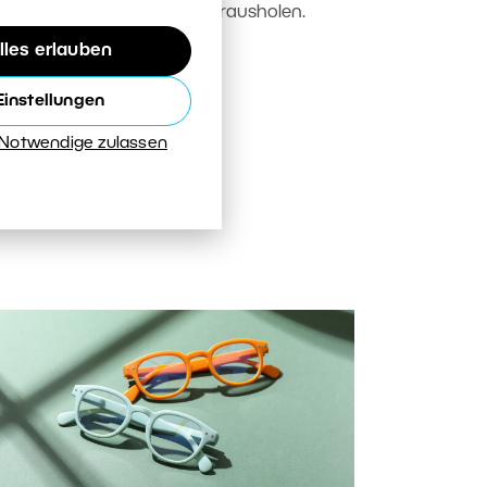
iesem kurzen Zeitfenster herausholen.
lles erlauben
EITERLESEN
Einstellungen
 Notwendige zulassen