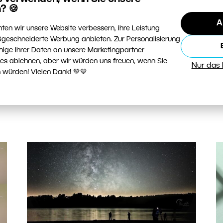
Ihre Fotos ausgewogen wirken und eine klare
d
? 🍪
Richtung erhalten. Außerdem verraten wir
A
W
ten wir unsere Website verbessern, ihre Leistung
Ihnen, wann es sich lohnt, die Drittelregel
geschneiderte Werbung anbieten. Zur Personalisierung
gezielt zu brechen und stattdessen mit
nige Ihrer Daten an unsere Marketingpartner
Fünfteln oder ganz nach Gefühl zu arbeiten.
ies ablehnen, aber wir würden uns freuen, wenn Sie
Nur das
 würden! Vielen Dank! 💚💙
WEITERLESEN