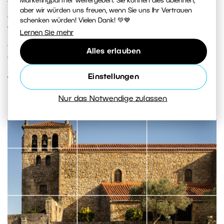
Marketingpartner weitergeben. Sie können dies ablehnen,
verpassen sollte – von der italienischen Toskana über
aber wir würden uns freuen, wenn Sie uns Ihr Vertrauen
das Gebirge Montenegros bis zur kroatischen Küste.
schenken würden! Vielen Dank! 💚💙
Wir zeigen Ihnen, wohin Sie sich auf der Suche nach
Lernen Sie mehr
Architektur, Landschaft und authentischem Landleben
Alles erlauben
aufmachen können.
Einstellungen
WEITERLESEN
Nur das Notwendige zulassen