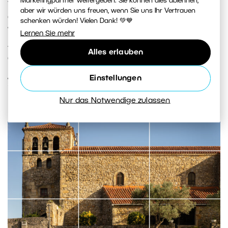
Marketingpartner weitergeben. Sie können dies ablehnen,
verpassen sollte – von der italienischen Toskana über
aber wir würden uns freuen, wenn Sie uns Ihr Vertrauen
das Gebirge Montenegros bis zur kroatischen Küste.
schenken würden! Vielen Dank! 💚💙
Wir zeigen Ihnen, wohin Sie sich auf der Suche nach
Lernen Sie mehr
Architektur, Landschaft und authentischem Landleben
Alles erlauben
aufmachen können.
Einstellungen
WEITERLESEN
Nur das Notwendige zulassen