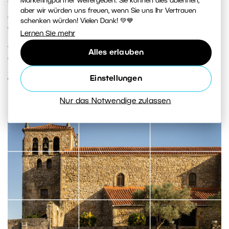
Marketingpartner weitergeben. Sie können dies ablehnen,
verpassen sollte – von der italienischen Toskana über
aber wir würden uns freuen, wenn Sie uns Ihr Vertrauen
das Gebirge Montenegros bis zur kroatischen Küste.
schenken würden! Vielen Dank! 💚💙
Wir zeigen Ihnen, wohin Sie sich auf der Suche nach
Lernen Sie mehr
Architektur, Landschaft und authentischem Landleben
Alles erlauben
aufmachen können.
Einstellungen
WEITERLESEN
Nur das Notwendige zulassen