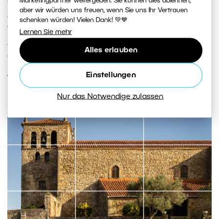
Marketingpartner weitergeben. Sie können dies ablehnen,
verpassen sollte – von der italienischen Toskana über
aber wir würden uns freuen, wenn Sie uns Ihr Vertrauen
das Gebirge Montenegros bis zur kroatischen Küste.
schenken würden! Vielen Dank! 💚💙
Wir zeigen Ihnen, wohin Sie sich auf der Suche nach
Lernen Sie mehr
Architektur, Landschaft und authentischem Landleben
Alles erlauben
aufmachen können.
Einstellungen
WEITERLESEN
Nur das Notwendige zulassen