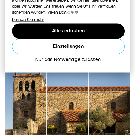
Marketingpartner weitergeben. Sie können dies ablehnen,
verpassen sollte – von der italienischen Toskana über
aber wir würden uns freuen, wenn Sie uns Ihr Vertrauen
das Gebirge Montenegros bis zur kroatischen Küste.
schenken würden! Vielen Dank! 💚💙
Wir zeigen Ihnen, wohin Sie sich auf der Suche nach
Lernen Sie mehr
Architektur, Landschaft und authentischem Landleben
Alles erlauben
aufmachen können.
Einstellungen
WEITERLESEN
Nur das Notwendige zulassen