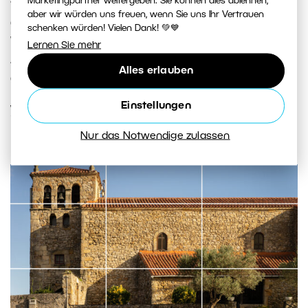
Marketingpartner weitergeben. Sie können dies ablehnen,
verpassen sollte – von der italienischen Toskana über
aber wir würden uns freuen, wenn Sie uns Ihr Vertrauen
das Gebirge Montenegros bis zur kroatischen Küste.
schenken würden! Vielen Dank! 💚💙
Wir zeigen Ihnen, wohin Sie sich auf der Suche nach
Lernen Sie mehr
Architektur, Landschaft und authentischem Landleben
Alles erlauben
aufmachen können.
Einstellungen
WEITERLESEN
Nur das Notwendige zulassen