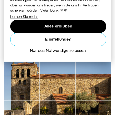
Marketingpartner weitergeben. Sie können dies ablehnen,
verpassen sollte – von der italienischen Toskana über
aber wir würden uns freuen, wenn Sie uns Ihr Vertrauen
das Gebirge Montenegros bis zur kroatischen Küste.
schenken würden! Vielen Dank! 💚💙
Wir zeigen Ihnen, wohin Sie sich auf der Suche nach
Lernen Sie mehr
Architektur, Landschaft und authentischem Landleben
Alles erlauben
aufmachen können.
Einstellungen
WEITERLESEN
Nur das Notwendige zulassen