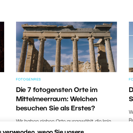
FOTOGENRES
F
Die 7 fotogensten Orte im
D
Mittelmeerraum: Welchen
S
besuchen Sie als Erstes?
W
R
Wir haben sieben Orte ausgewählt, die kein
a
Fotograf verpassen sollte – von der
s verwenden, wenn Sie unsere