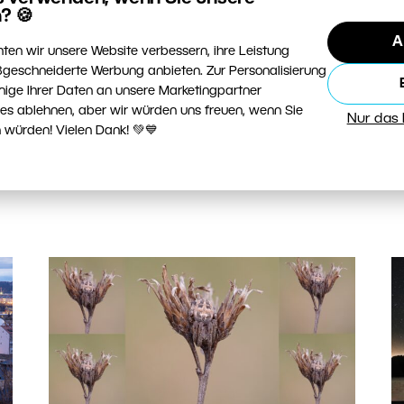
I
en
italienischen Toskana über das Gebirge
? 🍪
R
Montenegros bis zur kroatischen Küste. Wir
A
ten wir unsere Website verbessern, ihre Leistung
Ih
zeigen Ihnen, wohin Sie sich auf der Suche
geschneiderte Werbung anbieten. Zur Personalisierung
g
d
nach Architektur, Landschaft und
nige Ihrer Daten an unsere Marketingpartner
F
ies ablehnen, aber wir würden uns freuen, wenn Sie
authentischem Landleben aufmachen
Nur das
 würden! Vielen Dank! 💚💙
können.
W
WEITERLESEN