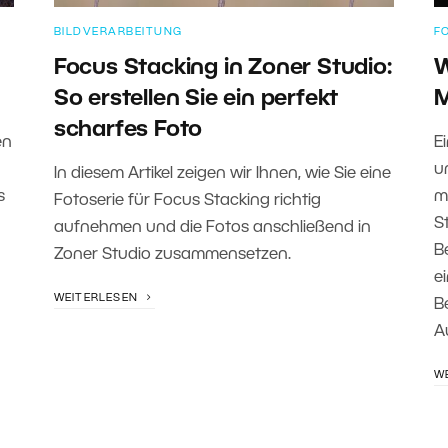
BILDVERARBEITUNG
F
Focus Stacking in Zoner Studio:
W
So erstellen Sie ein perfekt
M
scharfes Foto
en
E
u
In diesem Artikel zeigen wir Ihnen, wie Sie eine
s
m
Fotoserie für Focus Stacking richtig
S
aufnehmen und die Fotos anschließend in
B
Zoner Studio zusammensetzen.
e
WEITERLESEN
B
A
W