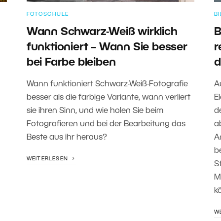
FOTOSCHULE
B
Wann Schwarz-Weiß wirklich
B
funktioniert – Wann Sie besser
r
bei Farbe bleiben
d
Wann funktioniert Schwarz-Weiß-Fotografie
A
besser als die farbige Variante, wann verliert
E
sie ihren Sinn, und wie holen Sie beim
d
Fotografieren und bei der Bearbeitung das
a
Beste aus ihr heraus?
A
b
WEITERLESEN
S
M
k
W