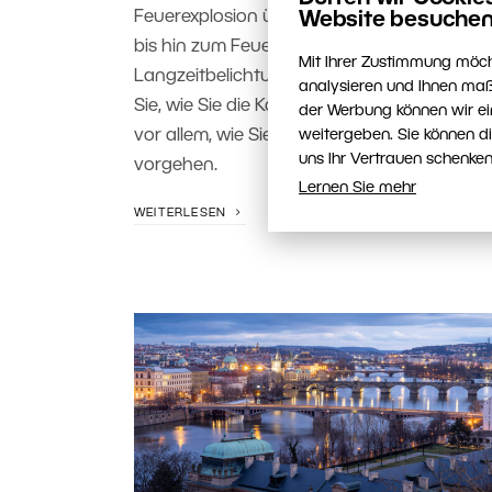
Feuerexplosion über Flammen in den Händ
Website besuchen
bis hin zum Feuerstab für
Mit Ihrer Zustimmung möch
Langzeitbelichtungen. Außerdem erfahren
analysieren und Ihnen maß
Sie, wie Sie die Kamera richtig einstellen un
der Werbung können wir ei
weitergeben. Sie können d
vor allem, wie Sie beim Fotografieren sicher
uns Ihr Vertrauen schenken
vorgehen.
Lernen Sie mehr
WEITERLESEN